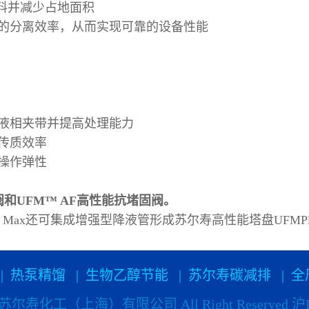
料并减少占地面积
的分离效率，从而实现可靠的设备性能
液相夹带并提高处理能力
传质效率
操作弹性
和UFM™ AF高性能抗堵固阀。
Max还可集成增强型降液管形成苏尔寿高性能塔盘UFMPl
|
热泵精馏
|
生物乙醇节能
|
苏尔寿碳减排
|
全
024 苏尔寿化工（上海）有限公司 All Right Reserved
沪I