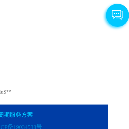
uS™
周期服务方案
CP备19034538号