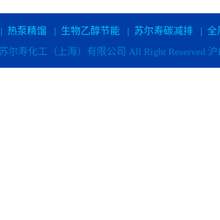
|
热泵精馏
|
生物乙醇节能
|
苏尔寿碳减排
|
全
024 苏尔寿化工（上海）有限公司 All Right Reserved
沪I