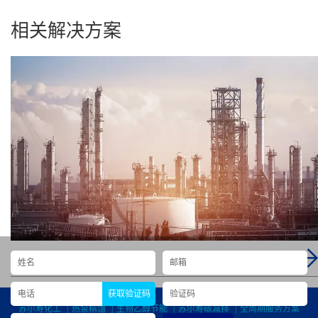
相关解决方案
EvapCare™
获取验证码
苏尔寿化工
|
热泵精馏
|
生物乙醇节能
|
苏尔寿碳减排
|
全周期服务方案